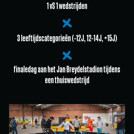
1 vS 1 wedstrijden
3 leeftijdscategorieën (-12J, 12-14J, +15J)
finaledag aan het Jan Breydelstadion tijdens
een thuiswedstrijd